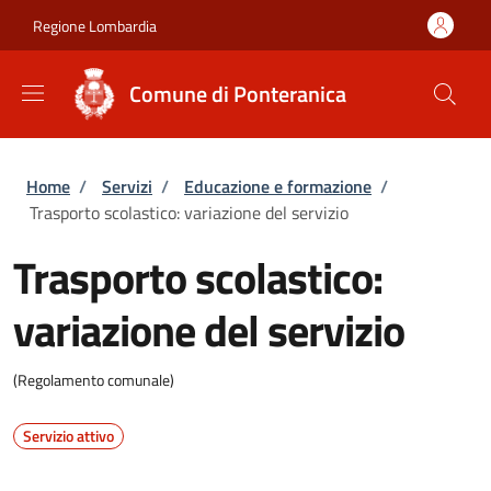
Salta al contenuto principale
Skip to footer content
Regione Lombardia
Comune di Ponteranica
Briciole di pane
Home
/
Servizi
/
Educazione e formazione
/
Trasporto scolastico: variazione del servizio
Trasporto scolastico:
variazione del servizio
(Regolamento comunale)
Servizio attivo