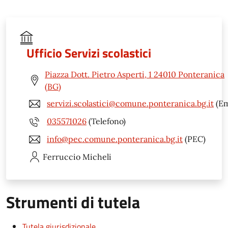
Ufficio Servizi scolastici
Piazza Dott. Pietro Asperti, 1 24010 Ponteranica
(BG)
servizi.scolastici@comune.ponteranica.bg.it
(Em
035571026
(Telefono)
info@pec.comune.ponteranica.bg.it
(PEC)
Ferruccio
Micheli
Strumenti di tutela
Tutela giurisdizionale