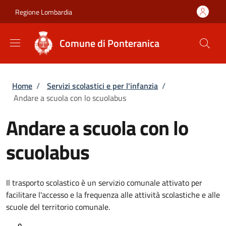
Salta al contenuto principale
Skip to footer content
Regione Lombardia
Comune di Ponteranica
Briciole di pane
Home
/
Servizi scolastici e per l'infanzia
/
Andare a scuola con lo scuolabus
Andare a scuola con lo
scuolabus
Il trasporto scolastico è un servizio comunale attivato per
facilitare l'accesso e la frequenza alle attività scolastiche e alle
scuole del territorio comunale.