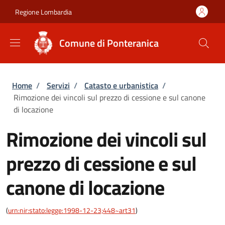
Salta al contenuto principale
Skip to footer content
Regione Lombardia
Comune di Ponteranica
Briciole di pane
Home
/
Servizi
/
Catasto e urbanistica
/
Rimozione dei vincoli sul prezzo di cessione e sul canone
di locazione
Rimozione dei vincoli sul
prezzo di cessione e sul
canone di locazione
(
urn:nir:stato:legge:1998-12-23;448~art31
)