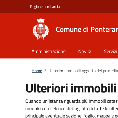
Salta al contenuto principale
Skip to footer content
Regione Lombardia
Comune di Ponteran
Amministrazione
Novità
Servizi
Briciole di pane
Home
/
Ulteriori immobili oggetto del proced
Ulteriori immobil
Quando un'istanza riguarda più immobili catasta
modulo con l'elenco dettagliato di tutte le ult
principale eventuale sezione, foglio, mappale 