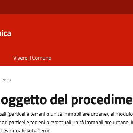
ica
Vivere il Comune
imento
i oggetto del procedim
li (particelle terreni o unità immobiliare urbane), al modulo
eriori particelle terreni o eventuali unità immobiliare urba
ed eventuale subalterno.