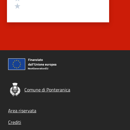
Valuta 1 stelle su 5
Comune di Ponteranica
Footer menu
Area riservata
Crediti