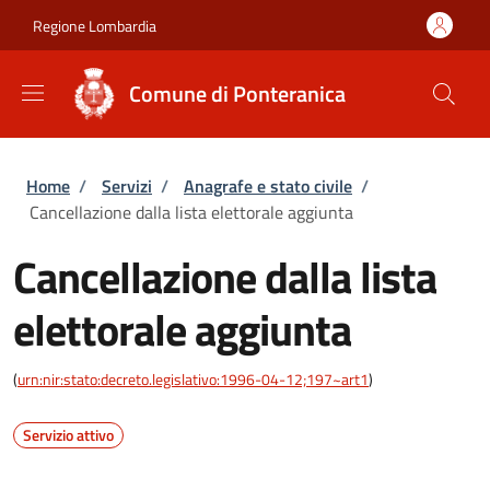
Salta al contenuto principale
Skip to footer content
Regione Lombardia
Comune di Ponteranica
Briciole di pane
Home
/
Servizi
/
Anagrafe e stato civile
/
Cancellazione dalla lista elettorale aggiunta
Cancellazione dalla lista
elettorale aggiunta
(
urn:nir:stato:decreto.legislativo:1996-04-12;197~art1
)
Servizio attivo