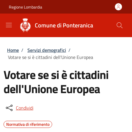
Salta al contenuto principale
Skip to footer content
Regione Lombardia
Comune di Ponteranica
Briciole di pane
Home
/
Servizi demografici
/
Votare se si è cittadini dell'Unione Europea
Votare se si è cittadini
dell'Unione Europea
Condividi
Normativa di riferimento