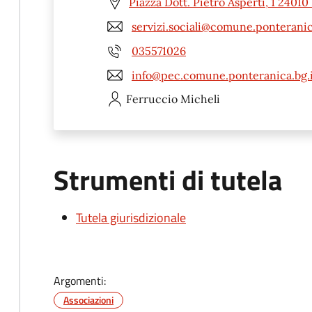
Piazza Dott. Pietro Asperti, 1 2401
servizi.sociali@comune.ponteranic
035571026
info@pec.comune.ponteranica.bg.i
Ferruccio
Micheli
Strumenti di tutela
Tutela giurisdizionale
Argomenti:
Associazioni