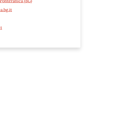
0 Ponteranica (BG)
a.bg.it
t