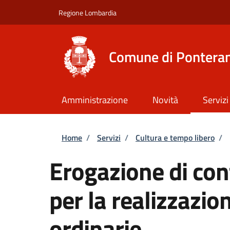
Salta al contenuto principale
Skip to footer content
Regione Lombardia
Comune di Ponteran
Amministrazione
Novità
Servizi
Briciole di pane
Home
/
Servizi
/
Cultura e tempo libero
/
Erogazione di co
per la realizzazion
ordinarie