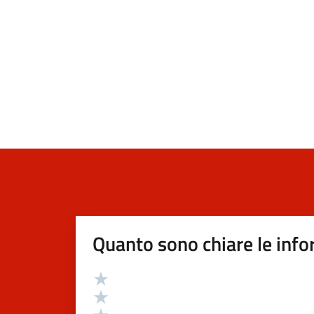
Quanto sono chiare le info
Valutazione
Valuta 5 stelle su 5
Valuta 4 stelle su 5
Valuta 3 stelle su 5