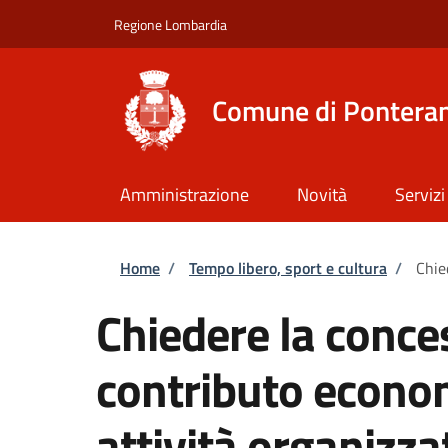
Salta al contenuto principale
Skip to footer content
Regione Lombardia
Comune di Ponteran
Amministrazione
Novità
Servizi
Briciole di pane
Home
/
Tempo libero, sport e cultura
/
Chie
Chiedere la conce
contributo econom
attività organizza