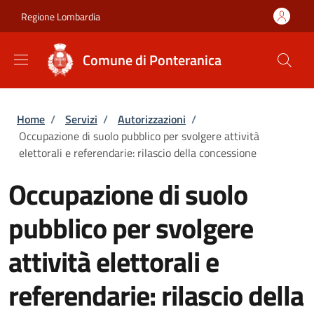
Salta al contenuto principale
Skip to footer content
Regione Lombardia
Comune di Ponteranica
Briciole di pane
Home
/
Servizi
/
Autorizzazioni
/
Occupazione di suolo pubblico per svolgere attività
elettorali e referendarie: rilascio della concessione
Occupazione di suolo
pubblico per svolgere
attività elettorali e
referendarie: rilascio della