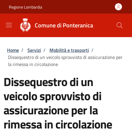
Salta al contenuto principale
Skip to footer content
Regione Lombardia
Comune di Ponteranica
Briciole di pane
Home
/
Servizi
/
Mobilità e trasporti
/
Dissequestro di un veicolo sprovvisto di assicurazione per
la rimessa in circolazione
Dissequestro di un
veicolo sprovvisto di
assicurazione per la
rimessa in circolazione