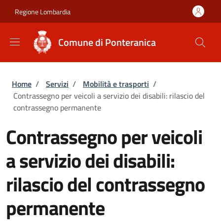
Salta al contenuto principale
Skip to footer content
Regione Lombardia
Comune di Ponteranica
Briciole di pane
Home
/
Servizi
/
Mobilità e trasporti
/
Contrassegno per veicoli a servizio dei disabili: rilascio del
contrassegno permanente
Contrassegno per veicoli
a servizio dei disabili:
rilascio del contrassegno
permanente