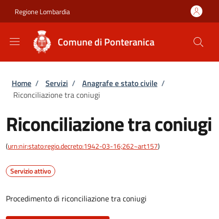
Salta al contenuto principale
Skip to footer content
Regione Lombardia
Comune di Ponteranica
Briciole di pane
Home
/
Servizi
/
Anagrafe e stato civile
/
Riconciliazione tra coniugi
Riconciliazione tra coniugi
(
urn:nir:stato:regio.decreto:1942-03-16;262~art157
)
Servizio attivo
Procedimento di riconciliazione tra coniugi