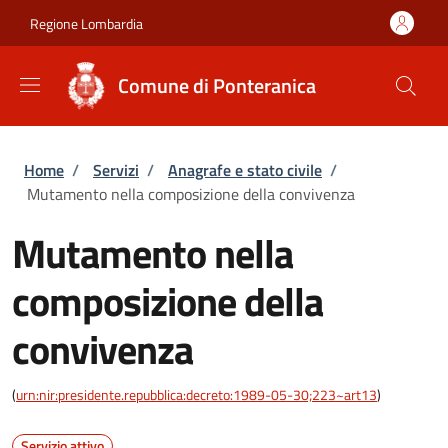
Salta al contenuto principale
Skip to footer content
Regione Lombardia
Comune di Ponteranica
Briciole di pane
Home
/
Servizi
/
Anagrafe e stato civile
/
Mutamento nella composizione della convivenza
Mutamento nella
composizione della
convivenza
(
urn:nir:presidente.repubblica:decreto:1989-05-30;223~art13
)
Servizio attivo