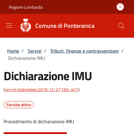
Salta al contenuto principale
Skip to footer content
Regione Lombardia
Comune di Ponteranica
Briciole di pane
Home
/
Servizi
/
Tributi, finanze e contravvenzioni
/
Dichiarazione IMU
Dichiarazione IMU
(
urn:nir:stato:legge:2019-12-27;160~art1
)
Servizio attivo
Procedimento di dichiarazione IMU