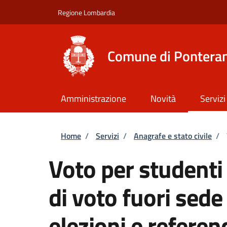
Salta al contenuto principale
Skip to footer content
Regione Lombardia
Comune di Ponteran
Amministrazione
Novità
Servizi
Briciole di pane
Home
/
Servizi
/
Anagrafe e stato civile
/
Voto per studenti 
di voto fuori sede
elezioni e refere