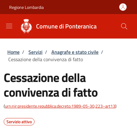
Salta al contenuto principale
Skip to footer content
Regione Lombardia
Comune di Ponteranica
Briciole di pane
Home
/
Servizi
/
Anagrafe e stato civile
/
Cessazione della convivenza di fatto
Cessazione della
convivenza di fatto
(
urn:nir:presidente.repubblica:decreto:1989-05-30;223~art13
)
Servizio attivo