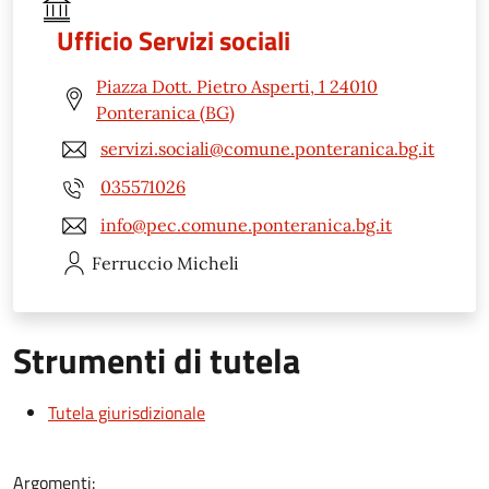
Ufficio Servizi sociali
Piazza Dott. Pietro Asperti, 1 24010
Ponteranica (BG)
servizi.sociali@comune.ponteranica.bg.it
035571026
info@pec.comune.ponteranica.bg.it
Ferruccio
Micheli
Strumenti di tutela
Tutela giurisdizionale
Argomenti: