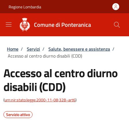
Salta al contenuto principale
Skip to footer content
Regione Lombardia
Comune di Ponteranica
Briciole di pane
Home
/
Servizi
/
Salute, benessere e assistenza
/
Accesso al centro diurno disabili (CDD)
Accesso al centro diurno
disabili (CDD)
(
urn:nir:stato:legge:2000-11-08;328~art6
)
Servizio attivo