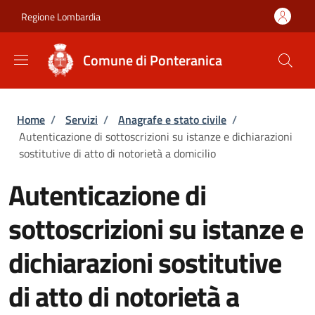
Salta al contenuto principale
Skip to footer content
Regione Lombardia
Comune di Ponteranica
Briciole di pane
Home
/
Servizi
/
Anagrafe e stato civile
/
Autenticazione di sottoscrizioni su istanze e dichiarazioni
sostitutive di atto di notorietà a domicilio
Autenticazione di
sottoscrizioni su istanze e
dichiarazioni sostitutive
di atto di notorietà a