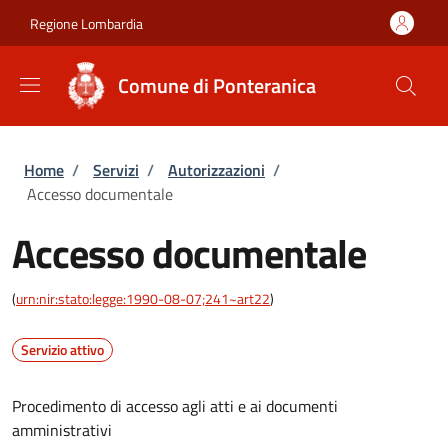
Salta al contenuto principale
Skip to footer content
Regione Lombardia
Comune di Ponteranica
Briciole di pane
Home
/
Servizi
/
Autorizzazioni
/
Accesso documentale
Accesso documentale
(
urn:nir:stato:legge:1990-08-07;241~art22
)
Servizio attivo
Procedimento di accesso agli atti e ai documenti
amministrativi