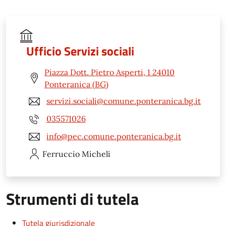
Ufficio Servizi sociali
Piazza Dott. Pietro Asperti, 1 24010
Ponteranica (BG)
servizi.sociali@comune.ponteranica.bg.it
035571026
info@pec.comune.ponteranica.bg.it
Ferruccio
Micheli
Strumenti di tutela
Tutela giurisdizionale