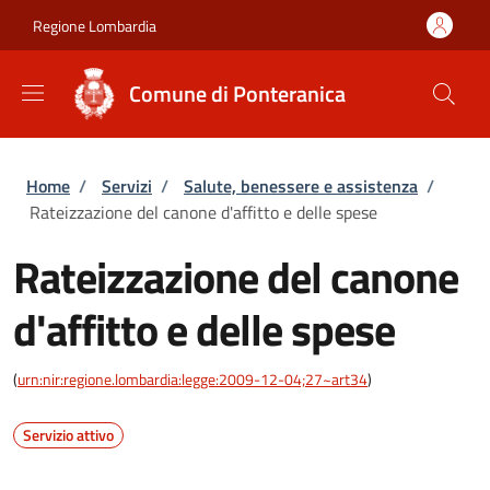
Salta al contenuto principale
Skip to footer content
Regione Lombardia
Comune di Ponteranica
Briciole di pane
Home
/
Servizi
/
Salute, benessere e assistenza
/
Rateizzazione del canone d'affitto e delle spese
Rateizzazione del canone
d'affitto e delle spese
(
urn:nir:regione.lombardia:legge:2009-12-04;27~art34
)
Servizio attivo