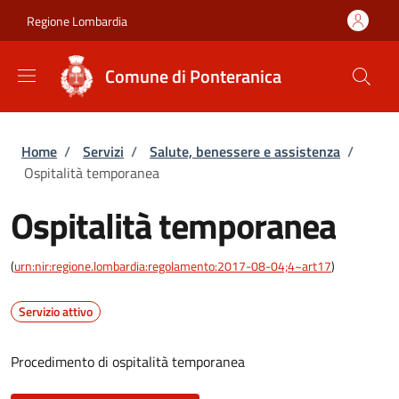
Salta al contenuto principale
Skip to footer content
Regione Lombardia
Comune di Ponteranica
Briciole di pane
Home
/
Servizi
/
Salute, benessere e assistenza
/
Ospitalità temporanea
Ospitalità temporanea
(
urn:nir:regione.lombardia:regolamento:2017-08-04;4~art17
)
Servizio attivo
Procedimento di ospitalità temporanea