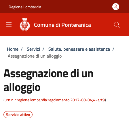
Salta al contenuto principale
Skip to footer content
Regione Lombardia
Comune di Ponteranica
Briciole di pane
Home
/
Servizi
/
Salute, benessere e assistenza
/
Assegnazione di un alloggio
Assegnazione di un
alloggio
(
urn:nir:regione.lombardia:regolamento:2017-08-04;4~art9
)
Servizio attivo