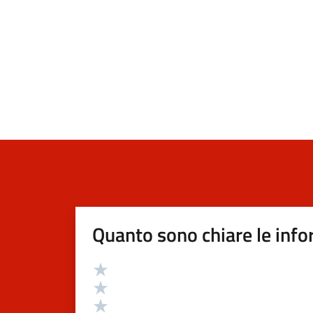
Quanto sono chiare le info
Valutazione
Valuta 5 stelle su 5
Valuta 4 stelle su 5
Valuta 3 stelle su 5