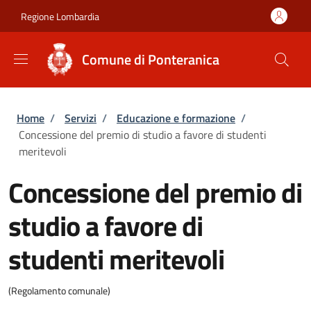
Salta al contenuto principale
Skip to footer content
Regione Lombardia
Comune di Ponteranica
Briciole di pane
Home
/
Servizi
/
Educazione e formazione
/
Concessione del premio di studio a favore di studenti
meritevoli
Concessione del premio di
studio a favore di
studenti meritevoli
(Regolamento comunale)