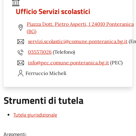
Ufficio Servizi scolastici
Piazza Dott. Pietro Asperti, 1 24010 Ponteranica
(BG)
servizi.scolastici@comune.ponteranica.bg.it
(Em
035571026
(Telefono)
info@pec.comune.ponteranica.bg.it
(PEC)
Ferruccio
Micheli
Strumenti di tutela
Tutela giurisdizionale
Argomenti: