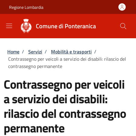
Salta al contenuto principale
Skip to footer content
Regione Lombardia
Comune di Ponteranica
Briciole di pane
Home
/
Servizi
/
Mobilità e trasporti
/
Contrassegno per veicoli a servizio dei disabili: rilascio del
contrassegno permanente
Contrassegno per veicoli
a servizio dei disabili:
rilascio del contrassegno
permanente