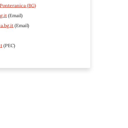
0 Ponteranica (BG)
.it
(Email)
a.bg.it
(Email)
t
(PEC)