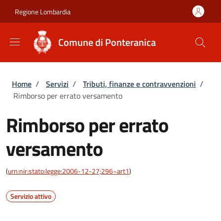
Salta al contenuto principale
Skip to footer content
Regione Lombardia
Comune di Ponteranica
Briciole di pane
Home
/
Servizi
/
Tributi, finanze e contravvenzioni
/
Rimborso per errato versamento
Rimborso per errato
versamento
(
urn:nir:stato:legge:2006-12-27;296~art1
)
Servizio attivo