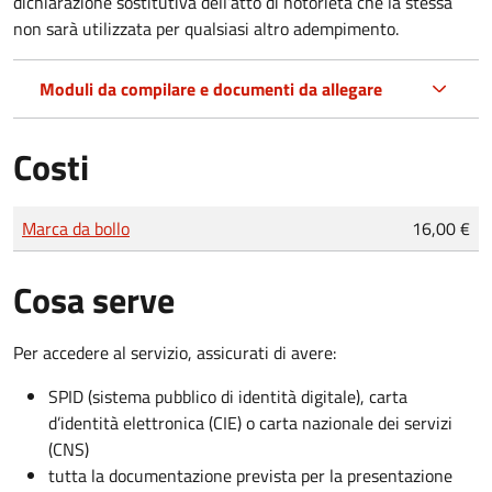
dichiarazione sostitutiva dell’atto di notorietà che la stessa
non sarà utilizzata per qualsiasi altro adempimento.
Moduli da compilare e documenti da allegare
Costi
Tipo di pagamento
Importo
Marca da bollo
16,00 €
Cosa serve
Per accedere al servizio, assicurati di avere:
SPID (sistema pubblico di identità digitale), carta
d’identità elettronica (CIE) o carta nazionale dei servizi
(CNS)
tutta la documentazione prevista per la presentazione