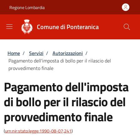
Salta al contenuto principale
Skip to footer content
Regione Lombardia
Comune di Ponteranica
Briciole di pane
Home
/
Servizi
/
Autorizzazioni
/
Pagamento dell'imposta di bollo per il rilascio del
provvedimento finale
Pagamento dell'imposta
di bollo per il rilascio del
provvedimento finale
(
urn:nir:stato:legge:1990-08-07;241
)