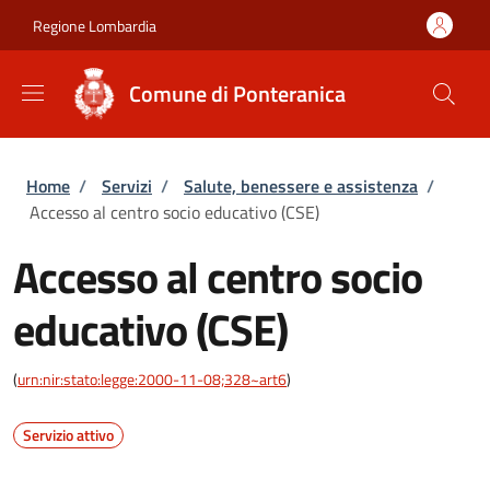
Salta al contenuto principale
Skip to footer content
Regione Lombardia
Comune di Ponteranica
Briciole di pane
Home
/
Servizi
/
Salute, benessere e assistenza
/
Accesso al centro socio educativo (CSE)
Accesso al centro socio
educativo (CSE)
(
urn:nir:stato:legge:2000-11-08;328~art6
)
Servizio attivo