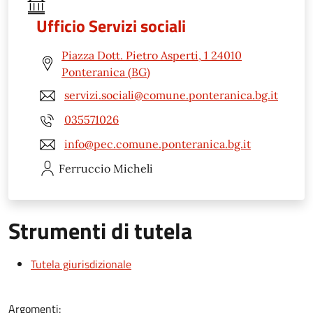
Ufficio Servizi sociali
Piazza Dott. Pietro Asperti, 1 24010
Ponteranica (BG)
servizi.sociali@comune.ponteranica.bg.it
035571026
info@pec.comune.ponteranica.bg.it
Ferruccio
Micheli
Strumenti di tutela
Tutela giurisdizionale
Argomenti: