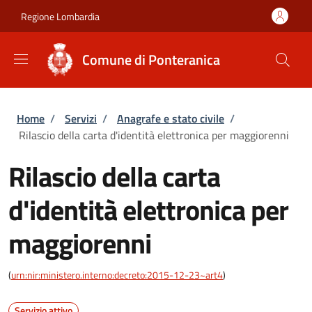
Salta al contenuto principale
Skip to footer content
Regione Lombardia
Comune di Ponteranica
Briciole di pane
Home
/
Servizi
/
Anagrafe e stato civile
/
Rilascio della carta d'identità elettronica per maggiorenni
Rilascio della carta
d'identità elettronica per
maggiorenni
(
urn:nir:ministero.interno:decreto:2015-12-23~art4
)
Servizio attivo