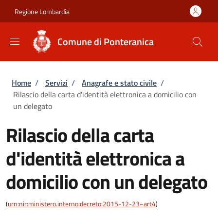
Salta al contenuto principale
Skip to footer content
Regione Lombardia
Comune di Ponteranica
Briciole di pane
Home
/
Servizi
/
Anagrafe e stato civile
/
Rilascio della carta d'identità elettronica a domicilio con
un delegato
Rilascio della carta
d'identità elettronica a
domicilio con un delegato
(
urn:nir:ministero.interno:decreto:2015-12-23~art4
)