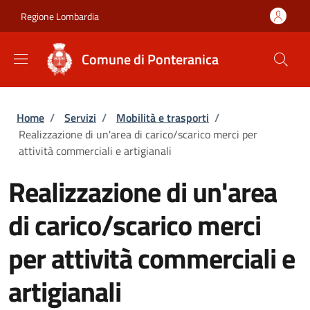
Salta al contenuto principale
Skip to footer content
Regione Lombardia
Comune di Ponteranica
Briciole di pane
Home
/
Servizi
/
Mobilità e trasporti
/
Realizzazione di un'area di carico/scarico merci per
attività commerciali e artigianali
Realizzazione di un'area
di carico/scarico merci
per attività commerciali e
artigianali