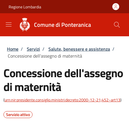
Salta al contenuto principale
Skip to footer content
Regione Lombardia
Comune di Ponteranica
Briciole di pane
Home
/
Servizi
/
Salute, benessere e assistenza
/
Concessione dell'assegno di maternità
Concessione dell'assegno
di maternità
(
urn:nir:presidente.consiglio.ministri:decreto:2000-12-21;452~art13
)
Servizio attivo