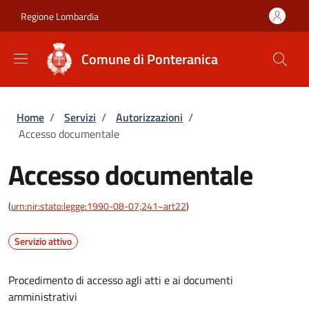
Salta al contenuto principale
Skip to footer content
Regione Lombardia
Comune di Ponteranica
Briciole di pane
Home
/
Servizi
/
Autorizzazioni
/
Accesso documentale
Accesso documentale
(
urn:nir:stato:legge:1990-08-07;241~art22
)
Servizio attivo
Procedimento di accesso agli atti e ai documenti
amministrativi