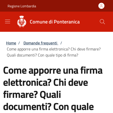
Salta al contenuto principale
Skip to footer content
Regione Lombardia
Comune di Ponteranica
Briciole di pane
Home
/
Domande frequenti
/
Come apporre una firma elettronica? Chi deve firmare?
Quali documenti? Con quale tipo di firma?
Come apporre una firma
elettronica? Chi deve
firmare? Quali
documenti? Con quale