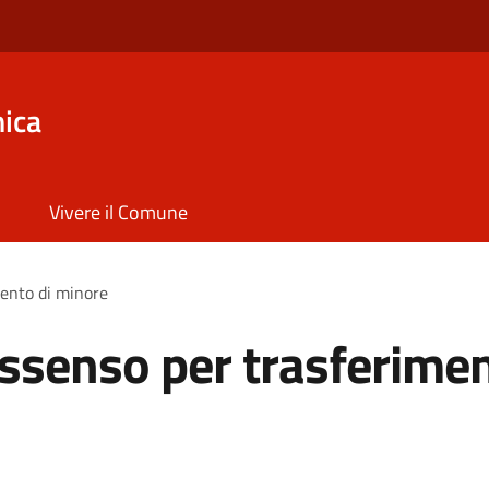
ica
Vivere il Comune
mento di minore
assenso per trasferime