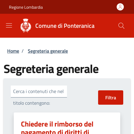
Salta al contenuto principale
Skip to footer content
Regione Lombardia
Comune di Ponteranica
Briciole di pane
Home
/
Segreteria generale
Segreteria generale
Cerca i contenuti che nel
titolo contengono:
Chiedere il rimborso del
pagamento di diritti di