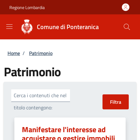
Salta al contenuto principale
Skip to footer content
Regione Lombardia
Comune di Ponteranica
Briciole di pane
Home
/
Patrimonio
Patrimonio
Cerca i contenuti che nel
titolo contengono:
Manifestare l'interesse ad
acquistare o gestire immobili