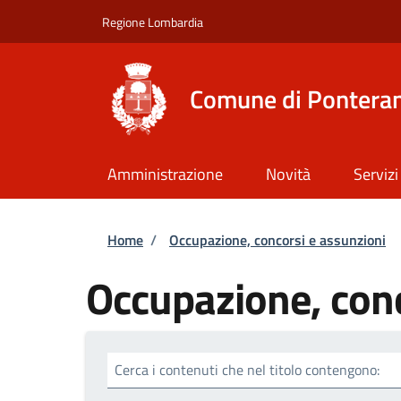
Salta al contenuto principale
Skip to footer content
Regione Lombardia
Comune di Ponteran
Amministrazione
Novità
Servizi
Briciole di pane
Home
/
Occupazione, concorsi e assunzioni
Occupazione, conc
Cerca i contenuti che nel titolo contengono: