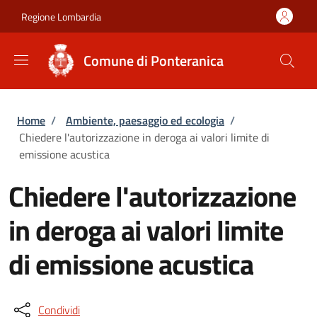
Salta al contenuto principale
Skip to footer content
Regione Lombardia
Comune di Ponteranica
Briciole di pane
Home
/
Ambiente, paesaggio ed ecologia
/
Chiedere l'autorizzazione in deroga ai valori limite di
emissione acustica
Chiedere l'autorizzazione
in deroga ai valori limite
di emissione acustica
Condividi