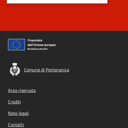
Comune di Ponteranica
Footer menu
Area riservata
Crediti
Note legali
Contatti