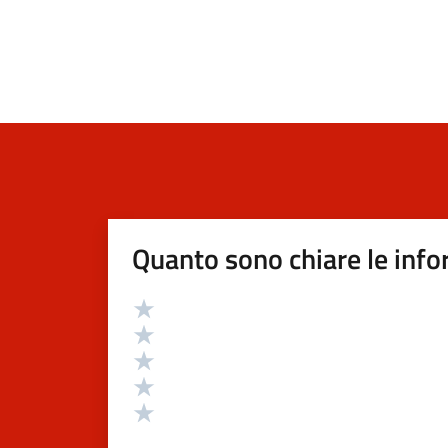
Quanto sono chiare le info
Valutazione
Valuta 5 stelle su 5
Valuta 4 stelle su 5
Valuta 3 stelle su 5
Valuta 2 stelle su 5
Valuta 1 stelle su 5