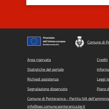
Comune di P
Footer menu
Area riservata
Crediti
Statistiche del portale
Informa
Richiedi assistenza
Leggi l
Segnalazione disservizio
Piano d
Comune di Ponteranica - Partita IVA dell'ammini
info@pec.comune.ponteranica.bg.it