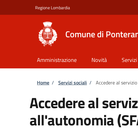
Salta al contenuto principale
Skip to footer content
Regione Lombardia
Comune di Ponteran
Amministrazione
Novità
Servizi
Briciole di pane
Home
/
Servizi sociali
/
Accedere al servizio
Accedere al servi
all'autonomia (SF