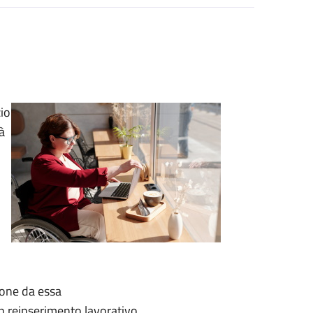
zio
à
ione da essa
un reinserimento lavorativo.