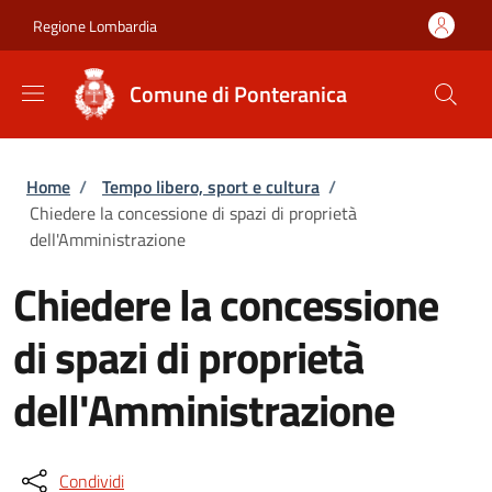
Salta al contenuto principale
Skip to footer content
Regione Lombardia
Comune di Ponteranica
Briciole di pane
Home
/
Tempo libero, sport e cultura
/
Chiedere la concessione di spazi di proprietà
dell'Amministrazione
Chiedere la concessione
di spazi di proprietà
dell'Amministrazione
Condividi