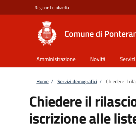
Salta al contenuto principale
Skip to footer content
Regione Lombardia
Comune di Ponteran
Amministrazione
Novità
Servizi
Briciole di pane
Home
/
Servizi demografici
/
Chiedere il rila
Chiedere il rilascio
iscrizione alle list