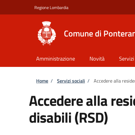
Salta al contenuto principale
Skip to footer content
Regione Lombardia
Comune di Ponteran
Amministrazione
Novità
Servizi
Briciole di pane
Home
/
Servizi sociali
/
Accedere alla reside
Accedere alla res
disabili (RSD)