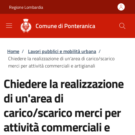
Salta al contenuto principale
Skip to footer content
Regione Lombardia
Comune di Ponteranica
Briciole di pane
Home
/
Lavori pubblici e mobilità urbana
/
Chiedere la realizzazione di un'area di carico/scarico
merci per attività commerciali e artigianali
Chiedere la realizzazione
di un'area di
carico/scarico merci per
attività commerciali e