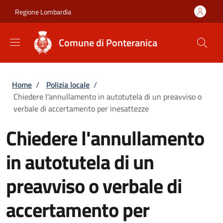
Salta al contenuto principale
Skip to footer content
Regione Lombardia
Comune di Ponteranica
Briciole di pane
Home
/
Polizia locale
/
Chiedere l'annullamento in autotutela di un preavviso o
verbale di accertamento per inesattezze
Chiedere l'annullamento
in autotutela di un
preavviso o verbale di
accertamento per