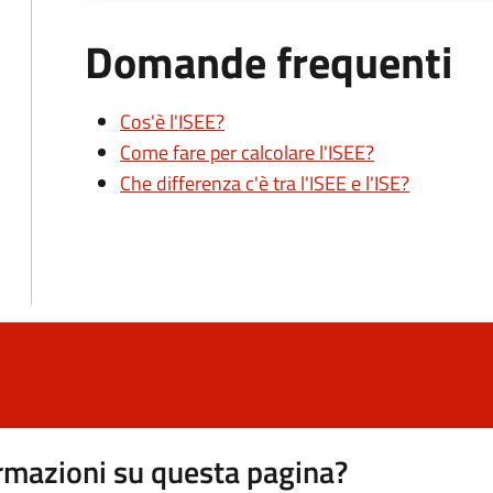
Domande frequenti
Cos'è l'ISEE?
Come fare per calcolare l'ISEE?
Che differenza c'è tra l'ISEE e l'ISE?
rmazioni su questa pagina?