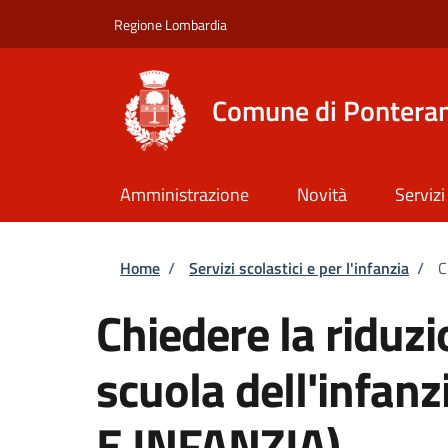
Salta al contenuto principale
Skip to footer content
Regione Lombardia
Comune di Ponteran
Amministrazione
Novità
Servizi
Briciole di pane
Home
/
Servizi scolastici e per l'infanzia
/
C
Chiedere la riduzi
scuola dell'infa
E INFANZIA)